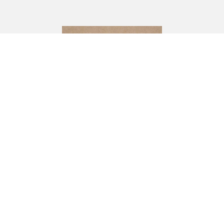
CJ Andersson
Industrivägen 10,
333 72 BREDARYD
Om oss
Hem & hushåll
Trädgård & Fritid