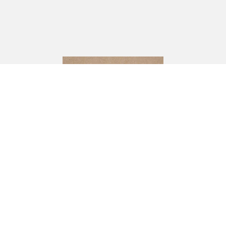
CJ Andersson
Industrivägen 10,
333 72 BREDARYD
Om oss