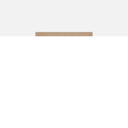
CJ Andersson
Industrivägen 10,
333 72 BREDARYD
Om oss