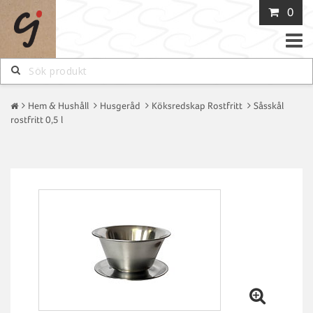
0
Toggle
naviga
Hem & Hushåll
Husgeråd
Köksredskap Rostfritt
Såsskål
rostfritt 0,5 l