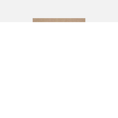
CJ Andersson
Industrivägen 10,
333 72 BREDARYD
Om oss
Hem & hushåll