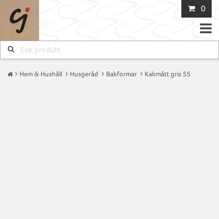
0
Toggle
naviga
Hem & Hushåll
Husgeråd
Bakformar
Kakmått gris 55