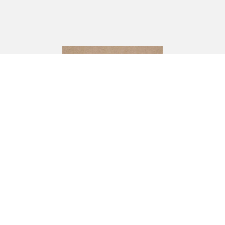
CJ Andersson
Industrivägen 10,
333 72 BREDARYD
Om oss
Hem & hushåll