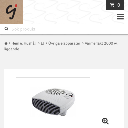
0
Toggle
naviga
Hem & Hushåll
El
Övriga elapparater
Värmefläkt 2000 w.
liggande