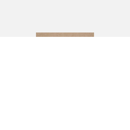
CJ Andersson
Industrivägen 10,
333 72 BREDARYD
Om oss