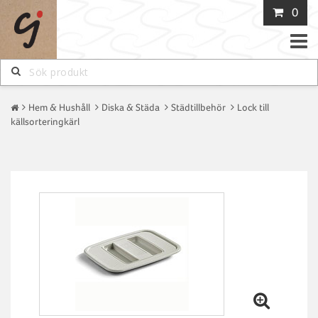
0
Toggle
naviga
Hem & Hushåll
Diska & Städa
Städtillbehör
Lock till
källsorteringkärl