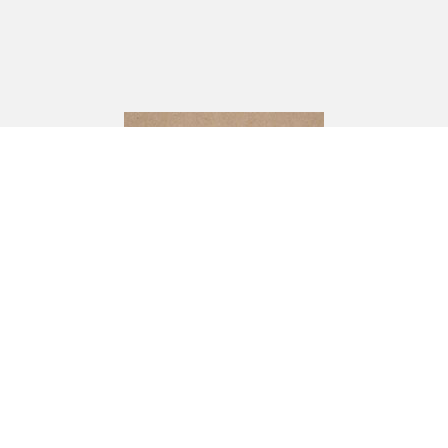
CJ Andersson
Industrivägen 10,
333 72 BREDARYD
Om oss