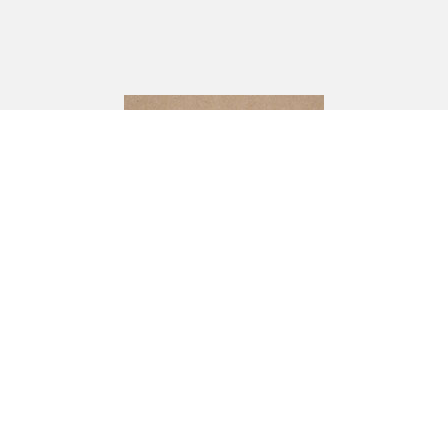
CJ Andersson
Industrivägen 10,
333 72 BREDARYD
Om oss
Hem & hushåll