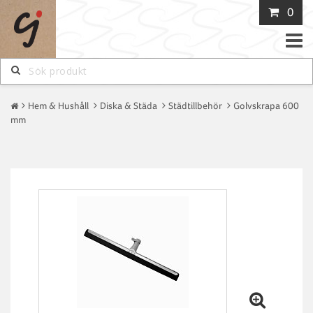
0
Toggle
naviga
Hem & Hushåll
Diska & Städa
Städtillbehör
Golvskrapa 600
mm