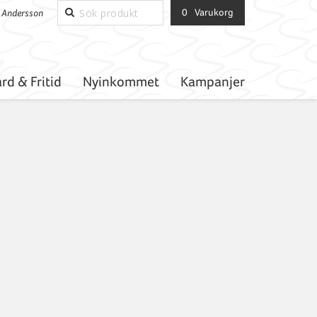
0
Varukorg
J Andersson
rd & Fritid
Nyinkommet
Kampanjer
ionslim loctite