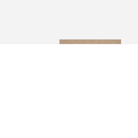
CJ Andersson
Industrivägen 10,
333 72 BREDARYD