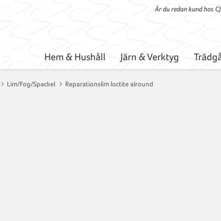
Är du redan kund hos C
Hem & Hushåll
Järn & Verktyg
Trädgå
Lim/Fog/Spackel
Reparationslim loctite alround
Reparat
alround